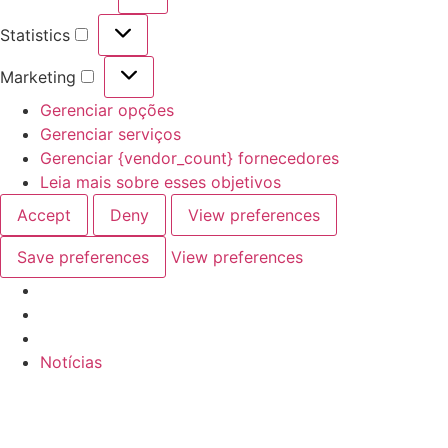
Preferences
Statistics
Statistics
Marketing
Marketing
Gerenciar opções
Gerenciar serviços
Gerenciar {vendor_count} fornecedores
Leia mais sobre esses objetivos
Accept
Deny
View preferences
Save preferences
View preferences
Ir
Notícias
para
o
conteúdo