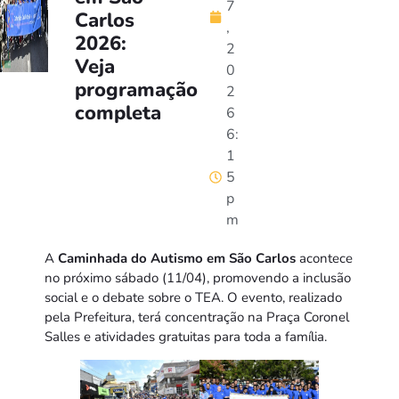
7
Carlos
,
2026:
2
Veja
0
programação
2
completa
6
6:
1
5
p
m
A
Caminhada do Autismo em São Carlos
acontece
no próximo sábado (11/04), promovendo a inclusão
social e o debate sobre o TEA. O evento, realizado
pela Prefeitura, terá concentração na Praça Coronel
Salles e atividades gratuitas para toda a família.