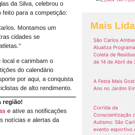
las da Silva, celebrou o
 feito para a competição:
Mais Lid
 Carlos. Montamos um
tras cidades se
São Carlos Ambie
tletas.”
Atualiza Program
Coleta de Resíduo
e local e carimbam o
de 14 de Abril de
tições do calendário
porte por aqui, a conquista
A Festa Mais Gos
clistas de alto rendimento.
Ano no Jardim Em
 região!
Corrida da
as
e ative as notificações
Conscientização 
s notícias e alertas da
Autismo: São Carl
evento esportivo 