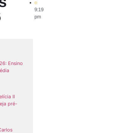
s
9:19
6
pm
26: Ensino
édia
lícia II
eja pré-
Carlos