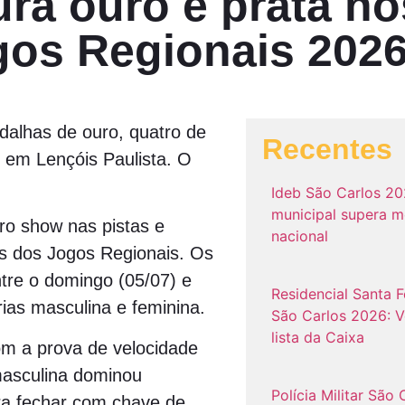
ura ouro e prata no
gos Regionais 202
alhas de ouro, quatro de
Recentes
 em Lençóis Paulista. O
Ideb São Carlos 20
municipal supera m
ro show nas pistas e
nacional
as dos Jogos Regionais. Os
ntre o domingo (05/07) e
Residencial Santa Fe
rias masculina e feminina.
São Carlos 2026: V
lista da Caixa
om a prova de velocidade
masculina dominou
Polícia Militar São 
ara fechar com chave de