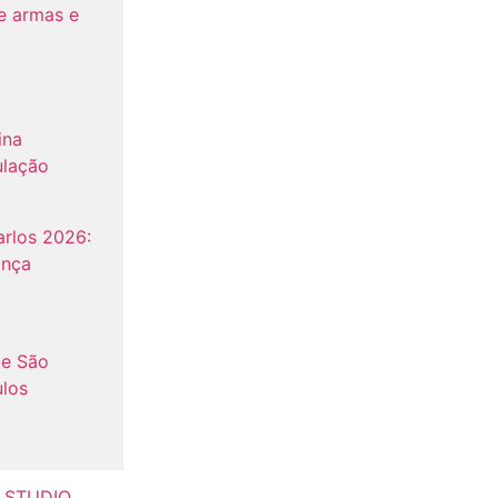
e armas e
ina
ulação
rlos 2026:
ança
de São
ulos