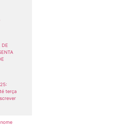
e
 DE
SENTA
DE
25:
té terça
nscrever