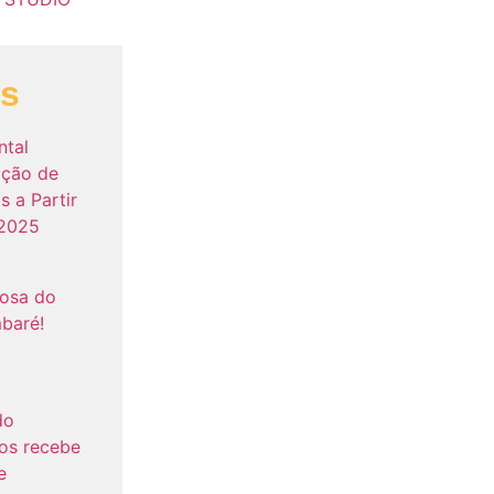
as
ntal
ação de
s a Partir
 2025
tosa do
baré!
do
os recebe
e