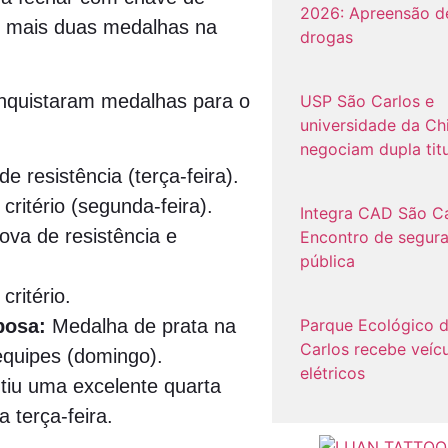
2026: Apreensão d
or mais duas medalhas na
drogas
onquistaram medalhas para o
USP São Carlos e
universidade da Ch
negociam dupla tit
 resistência (terça-feira).
ritério (segunda-feira).
Integra CAD São Ca
va de resistência e
Encontro de segur
pública
ritério.
bosa:
Medalha de prata na
Parque Ecológico 
Carlos recebe veíc
equipes (domingo).
elétricos
tiu uma excelente quarta
 terça-feira.