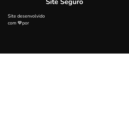
Site Seguro
Site desenvolvido
com 💙por