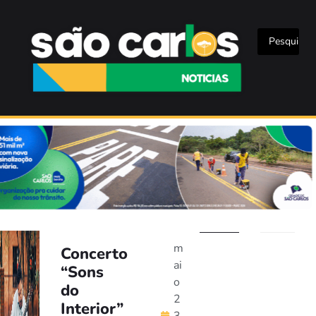
m
Concerto
ai
“Sons
o
do
2
Interior”