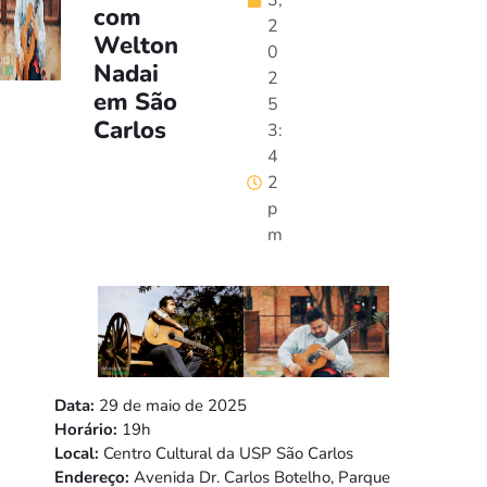
3,
com
2
Welton
0
Nadai
2
em São
5
Carlos
3:
4
2
p
m
Data:
29 de maio de 2025
Horário:
19h
Local:
Centro Cultural da USP São Carlos
Endereço:
Avenida Dr. Carlos Botelho, Parque