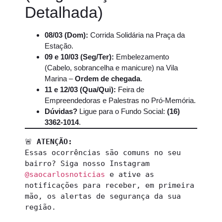
Detalhada)
08/03 (Dom):
Corrida Solidária na Praça da
Estação.
09 e 10/03 (Seg/Ter):
Embelezamento
(Cabelo, sobrancelha e manicure) na Vila
Marina –
Ordem de chegada
.
11 e 12/03 (Qua/Qui):
Feira de
Empreendedoras e Palestras no Pró-Memória.
Dúvidas?
Ligue para o Fundo Social:
(16)
3362-1014
.
🚨 
ATENÇÃO: 
Essas ocorrências são comuns no seu 
bairro? Siga nosso Instagram 
@saocarlosnoticias
 e ative as 
notificações para receber, em primeira 
mão, os alertas de segurança da sua 
região.  
