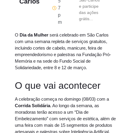
Carlos
São Carlos
5
e participe
7
das ações
p
grátis...
m
O
Dia da Mulher
será celebrado em São Carlos
com uma semana repleta de serviços gratuitos,
incluindo cortes de cabelo, manicure, feira de
empreendedorismo e palestras na Fundação Pró-
Memória e na sede do Fundo Social de
Solidariedade, entre 8 e 12 de março.
O que vai acontecer
A celebração começa no domingo (08/03) com a
Corrida Solidária
. Ao longo da semana, as
moradoras terão acesso a um “Dia de
Embelezamento” com serviços de estética, além de
uma feira com mais de 15 segmentos de produtos
artesanais e palestras sobre Inteligência Artificial,