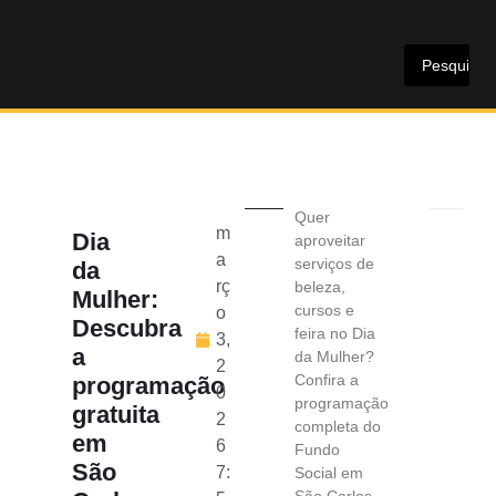
Quer
m
Dia
aproveitar
a
serviços de
da
rç
beleza,
Mulher:
cursos e
o
Descubra
feira no Dia
3,
a
da Mulher?
2
Confira a
programação
0
programação
gratuita
2
completa do
em
6
Fundo
São
7:
Social em