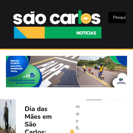
m
Dia das
ai
Mães em
o
São
6,
Carlos: