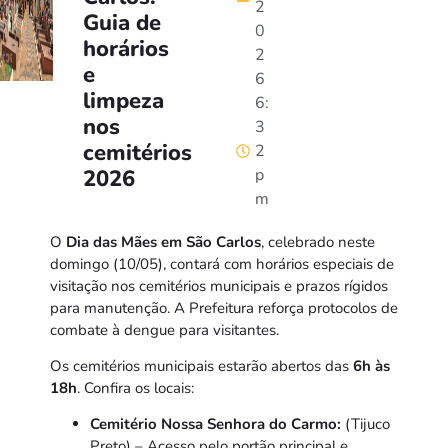
2
Guia de
0
horários
2
e
6
limpeza
6:
nos
3
cemitérios
2
2026
p
m
O
Dia das Mães em São Carlos
, celebrado neste
domingo (10/05), contará com horários especiais de
visitação nos cemitérios municipais e prazos rígidos
para manutenção. A Prefeitura reforça protocolos de
combate à dengue para visitantes.
Os cemitérios municipais estarão abertos das
6h às
18h
. Confira os locais:
Cemitério Nossa Senhora do Carmo:
(Tijuco
Preto) – Acesso pelo portão principal e