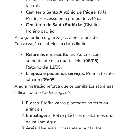
laterais.
Cemitério Santo Antônio de Pádua:
(Vila
Prado) – Acesso pelo portão do velório.
Cemitério de Santa Eudóxia:
(Distrito) –
Horário padrão.
Para garantir a organização, a Secretaria de
Conservação estabeleceu datas limites:
Reformas em sepulturas:
Autorizações
somente até esta quarta-feira (
06/05
).
Retorno dia 11/05.
Limpeza e pequenos serviços:
Permitidos até
sábado (
09/05
).
A administração reforça que os cemitérios são áreas
críticas para o
Aedes aegypti
.
Flores:
Prefira vasos plantados na terra ou
artificiais.
Embalagens:
Retire plásticos e celofanes que
acumulam água.
Areia:
Use areia grossa até a borda dos