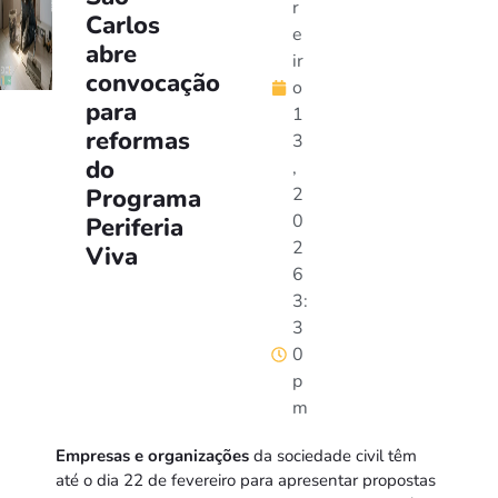
r
Carlos
e
abre
ir
convocação
o
para
1
reformas
3
do
,
Programa
2
0
Periferia
2
Viva
6
3:
3
0
p
m
Empresas e organizações
da sociedade civil têm
até o dia 22 de fevereiro para apresentar propostas