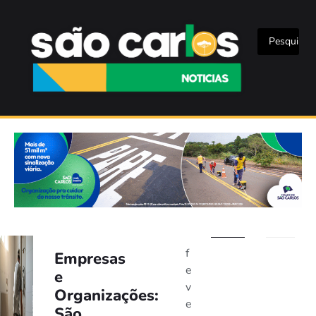
f
Empresas
e
e
v
Organizações:
e
São