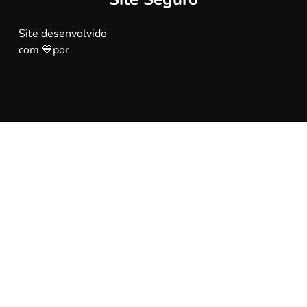
Site desenvolvido
com 💙por