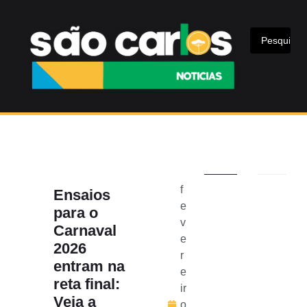
f
Ensaios
e
para o
v
Carnaval
e
2026
r
entram na
e
reta final:
ir
Veja a
o