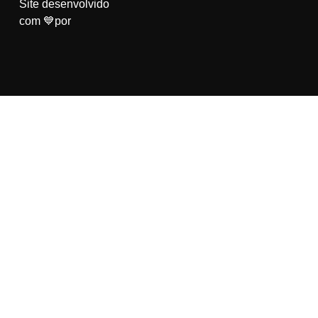
Site desenvolvido
com 💙por