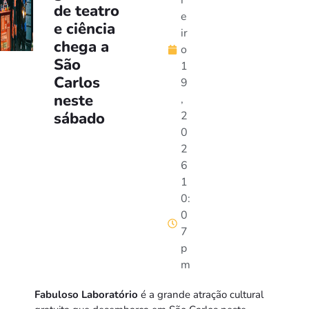
r
de teatro
e
e ciência
ir
chega a
o
São
1
Carlos
9
neste
,
sábado
2
0
2
6
1
0:
0
7
p
m
Fabuloso Laboratório
é a grande atração cultural