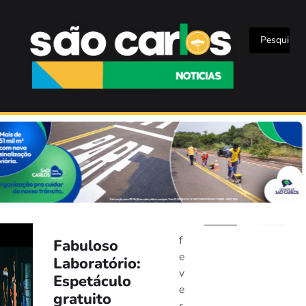
f
Fabuloso
e
Laboratório:
v
Espetáculo
e
gratuito