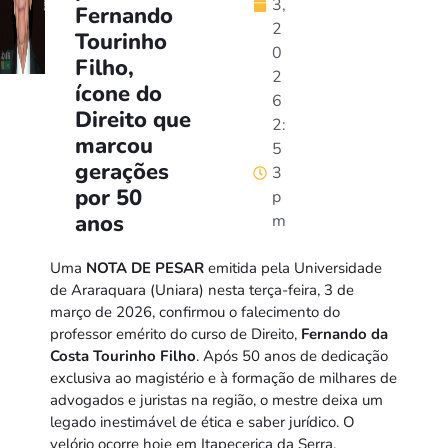
3,
Fernando
2
Tourinho
0
Filho,
2
ícone do
6
Direito que
2:
marcou
5
gerações
3
por 50
p
anos
m
Uma
NOTA DE PESAR
emitida pela Universidade
de Araraquara (Uniara) nesta terça-feira, 3 de
março de 2026, confirmou o falecimento do
professor emérito do curso de Direito,
Fernando da
Costa Tourinho Filho
. Após 50 anos de dedicação
exclusiva ao magistério e à formação de milhares de
advogados e juristas na região, o mestre deixa um
legado inestimável de ética e saber jurídico. O
velório ocorre hoje em Itapecerica da Serra.