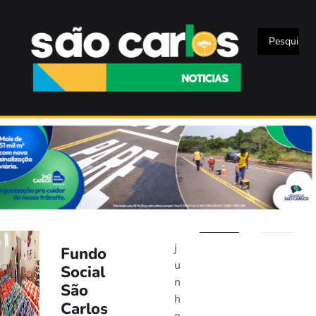
j
Fundo
u
Social
n
São
h
Carlos