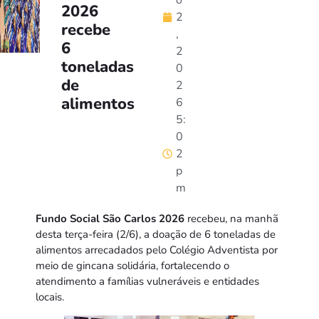
o
2026
2
recebe
,
6
2
toneladas
0
de
2
alimentos
6
5:
0
2
p
m
Fundo Social São Carlos 2026
recebeu, na manhã
desta terça-feira (2/6), a doação de 6 toneladas de
alimentos arrecadados pelo Colégio Adventista por
meio de gincana solidária, fortalecendo o
atendimento a famílias vulneráveis e entidades
locais.