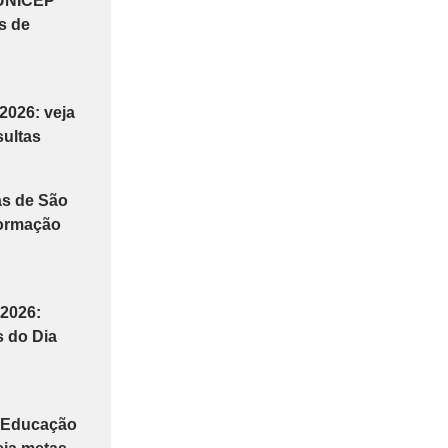
 UNICEP
s de
 2026: veja
ultas
as de São
formação
2026:
 do Dia
e Educação