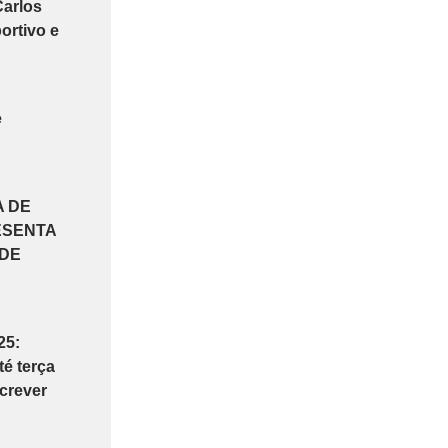
Carlos
ortivo e
e
A DE
ESENTA
 DE
25:
é terça
screver