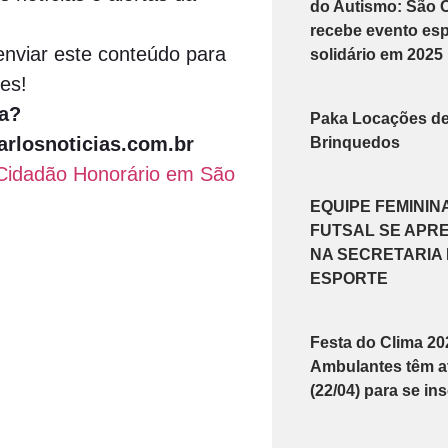
do Autismo: São 
recebe evento esp
nviar este conteúdo para
solidário em 2025
es!
a?
Paka Locações d
rlosnoticias.com.br
Brinquedos
e Cidadão Honorário em São
EQUIPE FEMININ
FUTSAL SE APR
NA SECRETARIA
ESPORTE
Festa do Clima 20
Ambulantes têm at
(22/04) para se in