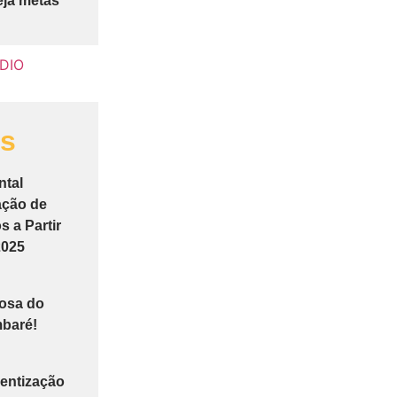
eja metas
as
ntal
ação de
 a Partir
2025
tosa do
baré!
entização