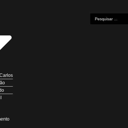
Carlos
ão
do
l
mento