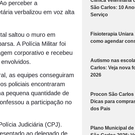
Clínica Veterinária
. Ao perceber a
São Carlos: 10 Ano
tária verbalizou em voz alta
Serviço
tal saltou o muro em
Fisioterapia Uniara
como agendar cons
sa. A Polícia Militar foi
agem corporativo e recebeu
Autismo nas escol
 envolvidos.
Carlos: Veja nova 
tral, as equipes conseguiram
2026
 os policiais encontraram
ma pequena quantidade de
Procon São Carlos 
Dicas para compras
confessou a participação no
dos Pais
lícia Judiciária (CPJ).
Plano Municipal d
presentado ao delegado de