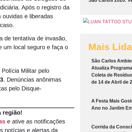
São Carlos 2026: V
diciária. Após o registro da
m ouvidas e liberadas
 caso.
a de tentativa de invasão,
Mais Lid
e um local seguro e faça o
São Carlos Ambie
Atualiza Program
Polícia Militar pelo
Coleta de Resíduos
3
. Denúncias anônimas
de 14 de Abril de 
tas pelo Disque-
A Festa Mais Gos
Ano no Jardim Em
 região!
as
e ative as notificações
Corrida da Consci
s notícias e alertas da