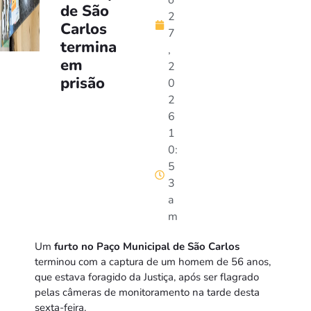
o
de São
2
Carlos
7
termina
,
em
2
prisão
0
2
6
1
0:
5
3
a
m
Um
furto no Paço Municipal de São Carlos
terminou com a captura de um homem de 56 anos,
que estava foragido da Justiça, após ser flagrado
pelas câmeras de monitoramento na tarde desta
sexta-feira.