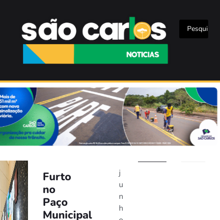
j
Furto
u
no
n
Paço
h
Municipal