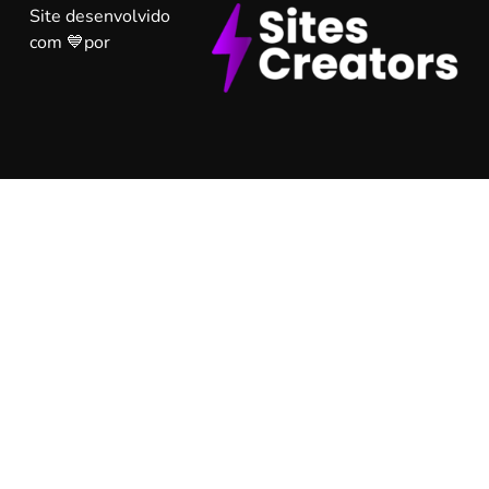
Site desenvolvido
com 💙por