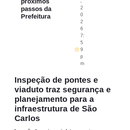
próximos
,
passos da
2
0
Prefeitura
2
6
7:
5
9
p
m
Inspeção de pontes e
viaduto traz segurança e
planejamento para a
infraestrutura de São
Carlos