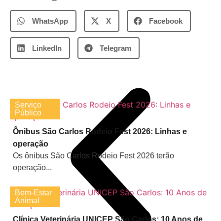
WhatsApp
X
Facebook
LinkedIn
Telegram
Serviço
Público
Ônibus São Carlos Rodeio Fest 2026: Linhas e
operação
Os ônibus São Carlos Rodeio Fest 2026 terão
operação...
Bem-Estar
Animal
Clínica Veterinária UNICEP São Carlos: 10 Anos de