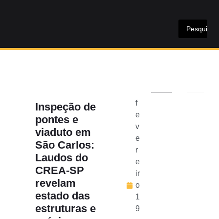
f
Inspeção de
e
pontes e
v
viaduto em
e
São Carlos:
r
Laudos do
e
CREA-SP
ir
revelam
o
estado das
1
estruturas e
9