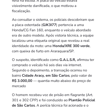
filha na escola. A placa do veículo estava
visivelmente danificada, o que motivou a
fiscalização.
Ao consultar o sistema, os policiais descobriram que
a placa ostentada (
GJK3I77
) pertencia a uma
Honda/CG Fan 160, enquanto o veículo abordado
era de outro modelo. Após vistoria técnica, a equipe
localizou uma etiqueta original que revelou a real
identidade da moto: uma
Honda/XRE 300 verde
,
com queixa de furto em Araraquara/SP.
O suspeito, identificado como
G.A.L.S.R,
afirmou ter
comprado o veículo há seis dias via internet.
Segundo o depoimento, a transação ocorreu no
bairro
Cidade Aracy, em São Carlos
, pelo valor de
R$ 3.000,00
— quantia muito abaixo do preço de
mercado
O homem recebeu voz de prisão em flagrante (Art.
301 e 302 CPP) e foi conduzido ao
Plantão Policial
de São Carlos
. A perícia técnica foi acionada e o