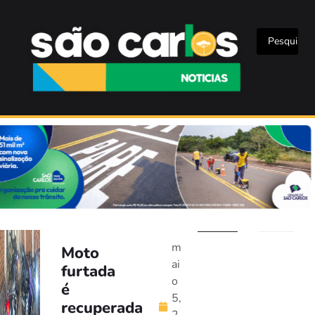
m
Moto
ai
furtada
o
é
5,
recuperada