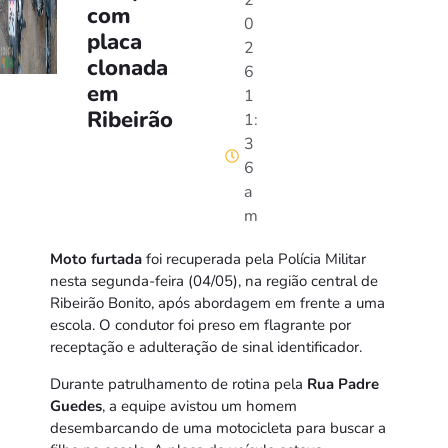
2
com
0
placa
2
clonada
6
em
1
Ribeirão
1:
3
6
a
m
Moto furtada
foi recuperada pela Polícia Militar
nesta segunda-feira (04/05), na região central de
Ribeirão Bonito, após abordagem em frente a uma
escola. O condutor foi preso em flagrante por
receptação e adulteração de sinal identificador.
Durante patrulhamento de rotina pela
Rua Padre
Guedes
, a equipe avistou um homem
desembarcando de uma motocicleta para buscar a