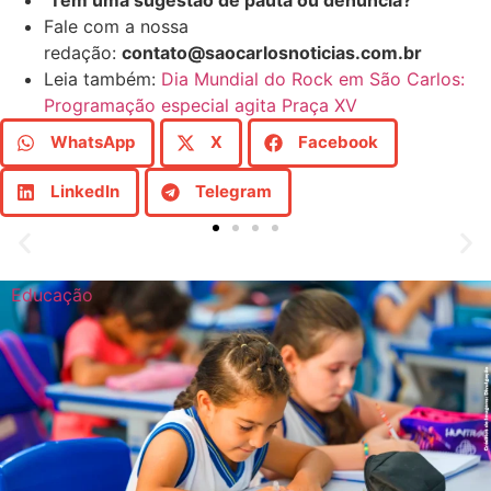
Fale com a nossa
redação:
contato@saocarlosnoticias.com.br
Leia também:
Dia Mundial do Rock em São Carlos:
Programação especial agita Praça XV
WhatsApp
X
Facebook
LinkedIn
Telegram
Educação