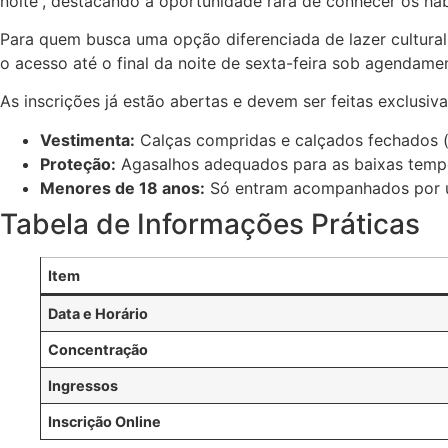
noite”, destacando a oportunidade rara de conhecer os há
Para quem busca uma opção diferenciada de lazer cultural 
o acesso até o final da noite de sexta-feira sob agendame
As inscrições já estão abertas e devem ser feitas exclusi
Vestimenta:
Calças compridas e calçados fechados (
Proteção:
Agasalhos adequados para as baixas tempe
Menores de 18 anos:
Só entram acompanhados por u
Tabela de Informações Práticas
Item
Data e Horário
Concentração
Ingressos
Inscrição Online