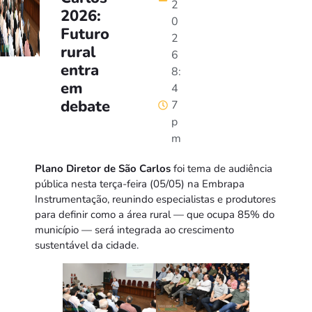
2
2026:
0
Futuro
2
rural
6
entra
8:
em
4
debate
7
p
m
Plano Diretor de São Carlos
foi tema de audiência
pública nesta terça-feira (05/05) na Embrapa
Instrumentação, reunindo especialistas e produtores
para definir como a área rural — que ocupa 85% do
município — será integrada ao crescimento
sustentável da cidade.