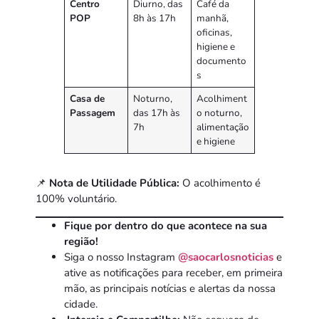
Centro
Diurno, das
Café da
POP
8h às 17h
manhã,
oficinas,
higiene e
documento
s
Casa de
Noturno,
Acolhiment
Passagem
das 17h às
o noturno,
7h
alimentação
e higiene
📌
Nota de Utilidade Pública:
O acolhimento é
100% voluntário.
Fique por dentro do que acontece na sua
região!
Siga o nosso Instagram
@saocarlosnoticias
e
ative as notificações para receber, em primeira
mão, as principais notícias e alertas da nossa
cidade.