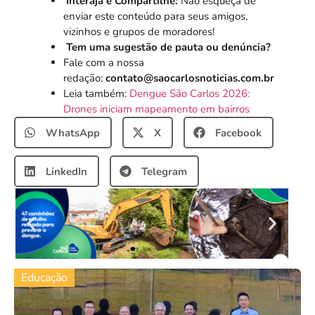
Interaja e Compartilhe:
Não esqueça de
enviar este conteúdo para seus amigos,
vizinhos e grupos de moradores!
Tem uma sugestão de pauta ou denúncia?
Fale com a nossa
redação:
contato@saocarlosnoticias.com.br
Leia também:
Dengue São Carlos 2026:
Drones iniciam mapeamento em bairros
WhatsApp
X
Facebook
LinkedIn
Telegram
Educação