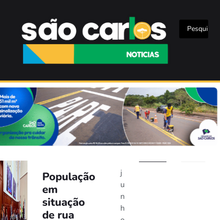
j
População
u
em
n
situação
h
de rua