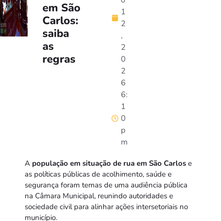
o
em São
1
Carlos:
2
saiba
,
as
2
regras
0
2
6
6:
1
0
p
m
A
população em situação de rua em São Carlos
e
as políticas públicas de acolhimento, saúde e
segurança foram temas de uma audiência pública
na Câmara Municipal, reunindo autoridades e
sociedade civil para alinhar ações intersetoriais no
município.