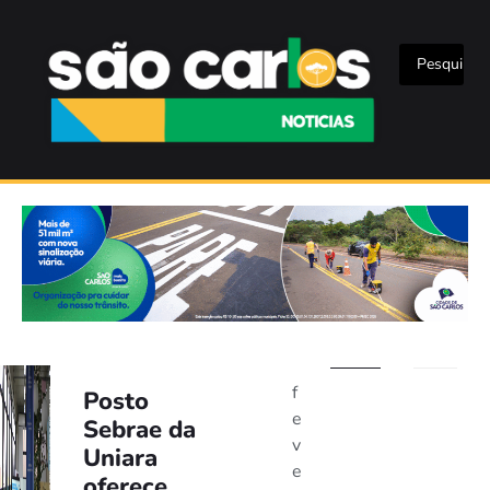
f
Posto
e
Sebrae da
v
Uniara
e
oferece