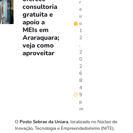
r
consultoria
e
gratuita e
ir
apoio a
o
MEIs em
1
Araraquara;
2
veja como
,
aproveitar
2
0
2
6
8:
4
9
p
m
O
Posto Sebrae da Uniara
, localizado no Núcleo de
Inovação, Tecnologia e Empreendedorismo (NITE),