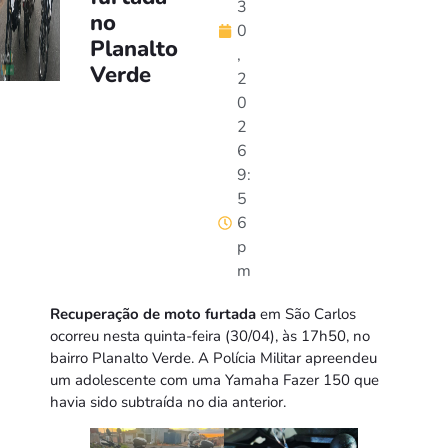
3
no
0
Planalto
,
Verde
2
0
2
6
9:
5
6
p
m
Recuperação de moto furtada
em São Carlos
ocorreu nesta quinta-feira (30/04), às 17h50, no
bairro Planalto Verde. A Polícia Militar apreendeu
um adolescente com uma Yamaha Fazer 150 que
havia sido subtraída no dia anterior.