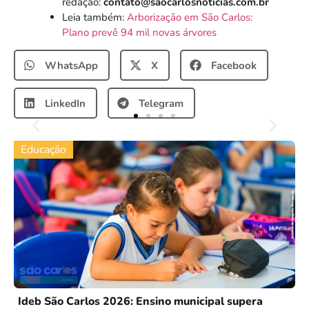
redação:
contato@saocarlosnoticias.com.br
Leia também:
Arborização em São Carlos:
Plano prevê 94 mil novas árvores
WhatsApp
X
Facebook
LinkedIn
Telegram
Educação
Ideb São Carlos 2026: Ensino municipal supera