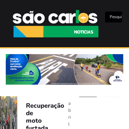
a
Recuperação
b
de
ri
moto
l
furtada