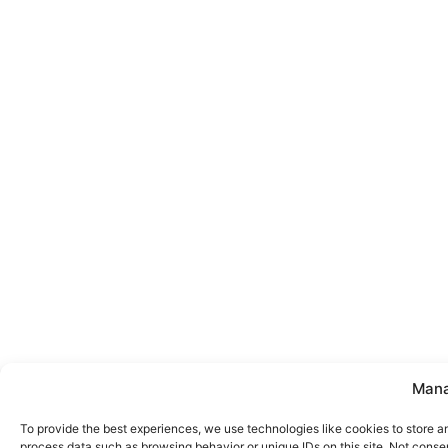
Mana
To provide the best experiences, we use technologies like cookies to store a
process data such as browsing behavior or unique IDs on this site. Not conse