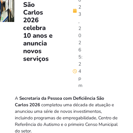
o
São
2
Carlos
3
2026
,
celebra
2
10 anos e
0
anuncia
2
novos
6
5:
serviços
2
4
p
m
A
Secretaria da Pessoa com Deficiência São
Carlos 2026
completou uma década de atuação e
anunciou uma série de novos investimentos,
incluindo programas de empregabilidade, Centro de
Referência do Autismo e o primeiro Censo Municipal
do setor.