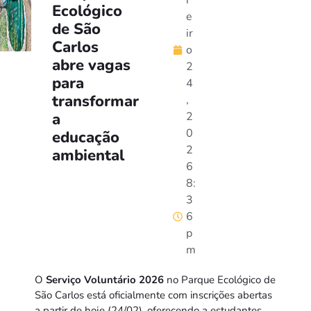
r
Ecológico
e
de São
ir
Carlos
o
abre vagas
2
para
4
transformar
,
a
2
0
educação
2
ambiental
6
8:
3
6
p
m
O
Serviço Voluntário 2026
no Parque Ecológico de
São Carlos está oficialmente com inscrições abertas
a partir de hoje (24/02), oferecendo a estudantes