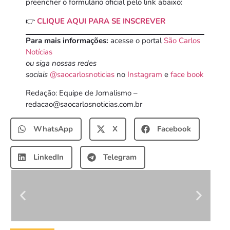
preencher o formulário oficial pelo link abaixo:
👉
CLIQUE AQUI PARA SE INSCREVER
Para mais informações:
acesse o portal
São Carlos
Notícias
ou siga nossas redes
sociais
@saocarlosnoticias
no
Instagram
e
face book
Redação: Equipe de Jornalismo –
redacao@saocarlosnoticias.com.br
WhatsApp
X
Facebook
LinkedIn
Telegram