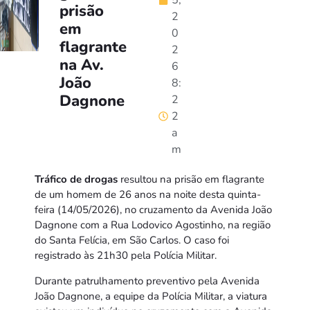
5,
prisão
2
em
0
flagrante
2
na Av.
6
João
8:
Dagnone
2
2
a
m
Tráfico de drogas
resultou na prisão em flagrante
de um homem de 26 anos na noite desta quinta-
feira (14/05/2026), no cruzamento da Avenida João
Dagnone com a Rua Lodovico Agostinho, na região
do Santa Felícia, em São Carlos. O caso foi
registrado às 21h30 pela Polícia Militar.
Durante patrulhamento preventivo pela Avenida
João Dagnone, a equipe da Polícia Militar, a viatura