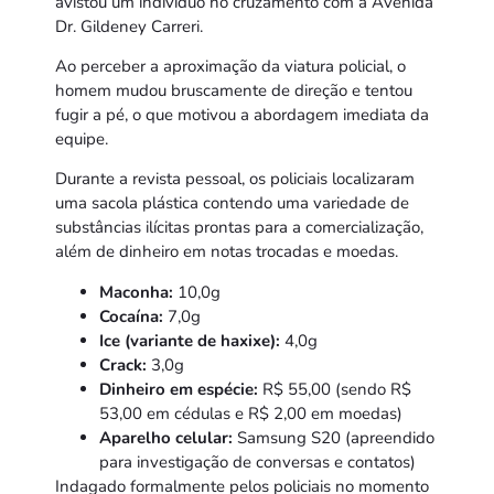
avistou um indivíduo no cruzamento com a Avenida
Dr. Gildeney Carreri.
Ao perceber a aproximação da viatura policial, o
homem mudou bruscamente de direção e tentou
fugir a pé, o que motivou a abordagem imediata da
equipe.
Durante a revista pessoal, os policiais localizaram
uma sacola plástica contendo uma variedade de
substâncias ilícitas prontas para a comercialização,
além de dinheiro em notas trocadas e moedas.
Maconha:
10,0g
Cocaína:
7,0g
Ice (variante de haxixe):
4,0g
Crack:
3,0g
Dinheiro em espécie:
R$ 55,00 (sendo R$
53,00 em cédulas e R$ 2,00 em moedas)
Aparelho celular:
Samsung S20 (apreendido
para investigação de conversas e contatos)
Indagado formalmente pelos policiais no momento