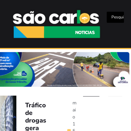
m
Tráfico
ai
de
o
drogas
1
gera