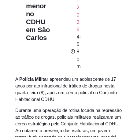
,
menor
2
no
0
CDHU
2
em São
6
4:
Carlos
5
8
p
m
A
Polícia Militar
apreendeu um adolescente de 17
anos por ato infracional de tráfico de drogas nesta
quarta-feira (8), após um cerco policial no Conjunto
Habitacional CDHU.
Durante uma operação de rotina focada na repressão
ao tráfico de drogas, policiais militares realizaram um
cerco estratégico pelo Conjunto Habitacional CDHU.
Ao notarem a presença das viaturas, um jovem