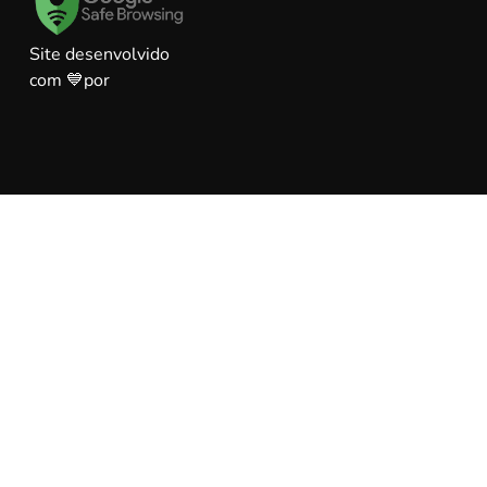
Site desenvolvido
com 💙por