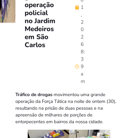
o
operação
1
policial
,
no Jardim
2
Medeiros
0
em São
2
Carlos
6
8:
3
9
a
m
Tráfico de drogas
movimentou uma grande
operação da Força Tática na noite de ontem (30),
resultando na prisão de duas pessoas e na
apreensão de milhares de porções de
entorpecentes em bairros da nossa cidade.