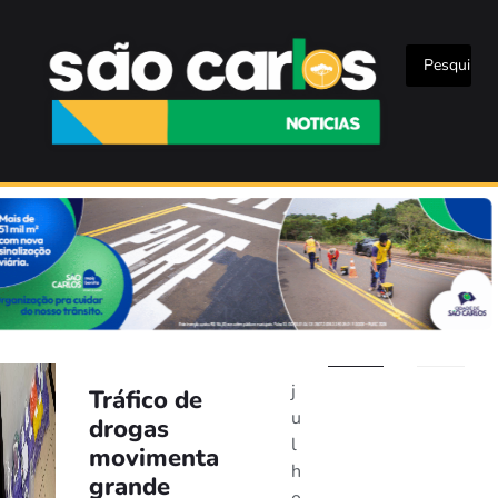
j
Tráfico de
u
drogas
l
movimenta
h
grande