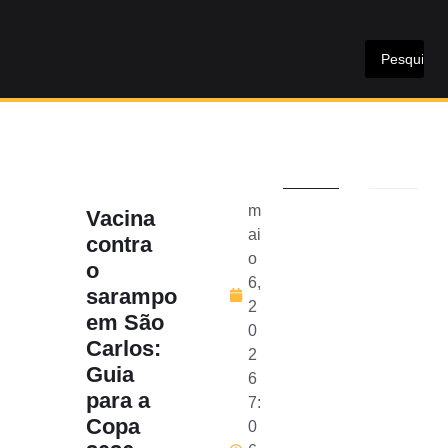
m
Vacina
ai
contra
o
o
6,
sarampo
2
em São
0
Carlos:
2
Guia
6
para a
7:
Copa
0