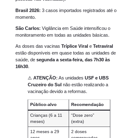
Brasil 2026:
3 casos importados registrados até o
momento.
São Carlos:
Vigilância em Saúde intensificou o
monitoramento em todas as unidades básicas.
As doses das vacinas
Tríplice Viral
e
Tetraviral
estão disponíveis em quase todas as unidades de
saúde, de
segunda a sexta-feira, das 7h30 às
16h30
.
⚠️
ATENÇÃO:
As unidades
USF e UBS
Cruzeiro do Sul
não estão realizando a
vacinação devido a reformas.
Público-alvo
Recomendação
Crianças (6 a 11
“Dose zero”
meses)
(extra)
12 meses a 29
2 doses
anos
comprovadas