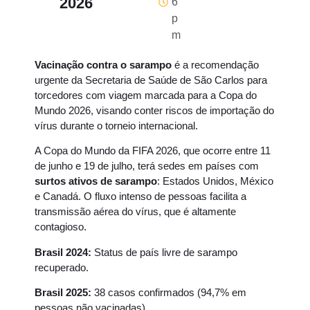
2026
6
p
m
Vacinação contra o sarampo
é a recomendação
urgente da Secretaria de Saúde de São Carlos para
torcedores com viagem marcada para a Copa do
Mundo 2026, visando conter riscos de importação do
vírus durante o torneio internacional.
A Copa do Mundo da FIFA 2026, que ocorre entre 11
de junho e 19 de julho, terá sedes em países com
surtos ativos de sarampo
: Estados Unidos, México
e Canadá. O fluxo intenso de pessoas facilita a
transmissão aérea do vírus, que é altamente
contagioso.
Brasil 2024:
Status de país livre de sarampo
recuperado.
Brasil 2025:
38 casos confirmados (94,7% em
pessoas não vacinadas).