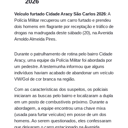
2026
Veículo furtado Cidade Aracy São Carlos 2026
: A
Polícia Militar recuperou um carro furtado e prendeu
dois homens em flagrante por receptação e tráfico de
drogas na madrugada deste sábado (20), na Avenida
Arnoldo Almeida Pires.
Durante o patrulhamento de rotina pelo bairro Cidade
Aracy, uma equipe da Polícia Militar foi abordada por
um pedestre. A testemunha informou que alguns
indivíduos haviam acabado de abandonar um veículo
VW/Gol de cor branca na região.
Com as características dos suspeitos, os policiais
iniciaram as buscas pelo bairro e localizaram a dupla
em um posto de combustíveis próximo. Durante a
abordagem, a equipe encontrou uma chave mixa
(usada para furtar veículos) em posse de um dos
homens. Ao serem questionados, eles confessaram
que deixaram o carro estacionado na Avenida