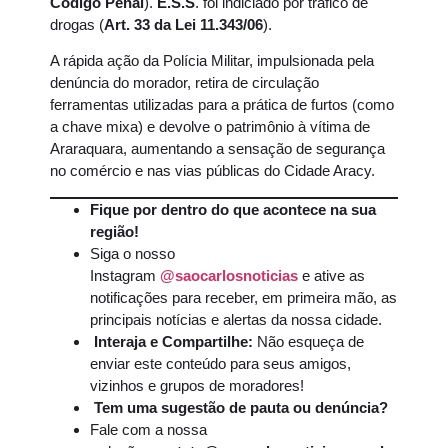
Código Penal
).
E.S.S
. foi indiciado por tráfico de
drogas (
Art. 33 da Lei 11.343/06
).
A rápida ação da Polícia Militar, impulsionada pela
denúncia do morador, retira de circulação
ferramentas utilizadas para a prática de furtos (como
a chave mixa) e devolve o patrimônio à vítima de
Araraquara, aumentando a sensação de segurança
no comércio e nas vias públicas do Cidade Aracy.
Fique por dentro do que acontece na sua
região!
Siga o nosso
Instagram
@saocarlosnoticias
e ative as
notificações para receber, em primeira mão, as
principais notícias e alertas da nossa cidade.
Interaja e Compartilhe:
Não esqueça de
enviar este conteúdo para seus amigos,
vizinhos e grupos de moradores!
Tem uma sugestão de pauta ou denúncia?
Fale com a nossa