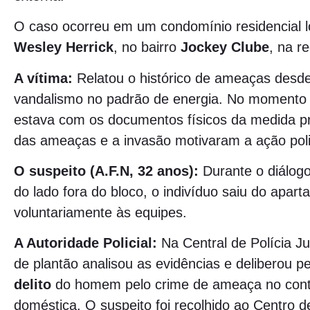
O caso ocorreu em um condomínio residencial l
Wesley Herrick
, no bairro
Jockey Clube
, na r
A vítima:
Relatou o histórico de ameaças desd
vandalismo no padrão de energia. No momento
estava com os documentos físicos da medida pr
das ameaças e a invasão motivaram a ação polic
O suspeito (A.F.N, 32 anos):
Durante o diálog
do lado fora do bloco, o indivíduo saiu do apar
voluntariamente às equipes.
A Autoridade Policial:
Na Central de Polícia Ju
de plantão analisou as evidências e deliberou p
delito
do homem pelo crime de ameaça no conte
doméstica. O suspeito foi recolhido ao Centro 