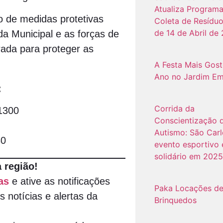
Atualiza Program
 de medidas protetivas
Coleta de Resíduo
de 14 de Abril de
a Municipal e as forças de
ada para proteger as
A Festa Mais Gos
Ano no Jardim Em
:
Corrida da
1300
Conscientização 
Autismo: São Carl
0
evento esportivo 
solidário em 2025
 região!
as
e ative as notificações
Paka Locações d
s notícias e alertas da
Brinquedos