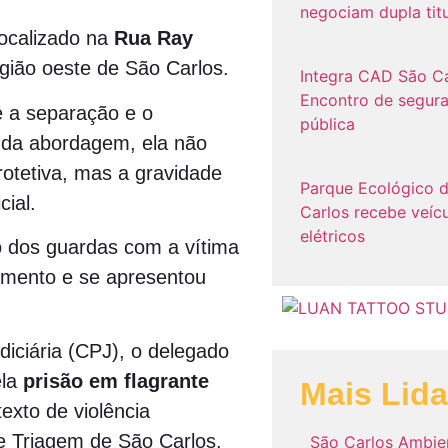
negociam dupla tit
ocalizado na
Rua Ray
egião oeste de São Carlos.
Integra CAD São Ca
Encontro de segur
e a separação e o
pública
 da abordagem, ela não
otetiva, mas a gravidade
Parque Ecológico 
ial.
Carlos recebe veíc
elétricos
o dos guardas com a vítima
tamento e se apresentou
diciária (CPJ), o delegado
ela
prisão em flagrante
Mais Lid
xto de violência
de Triagem de São Carlos.
São Carlos Ambie