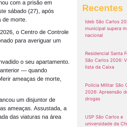
nou com a prisão em
Recentes
te sábado (27), após
a de morte.
Ideb São Carlos 20
municipal supera m
2026, o Centro de Controle
nacional
onado para averiguar um
Residencial Santa Fe
São Carlos 2026: V
 invadido o seu apartamento.
lista da Caixa
 anterior — quando
ferir ameaças de morte,
Polícia Militar São 
2026: Apreensão d
drogas
rancou um disjuntor de
u as ameaças. Assustada, a
ada das viaturas na área
USP São Carlos e
universidade da Ch