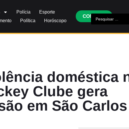
s
Polícia
Esporte
CONTATO
imento
Política
Horóscopo
olência doméstica 
ckey Clube gera
isão em São Carlos