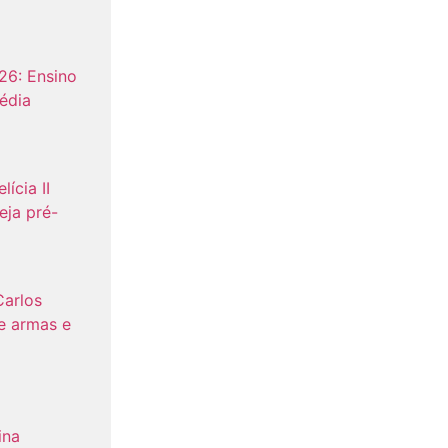
26: Ensino
édia
lícia II
eja pré-
Carlos
e armas e
ina