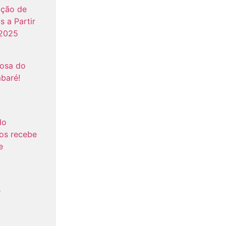
ação de
s a Partir
 2025
tosa do
baré!
do
os recebe
e
e