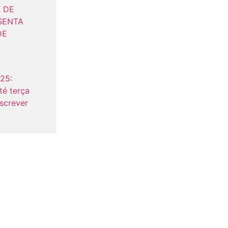
 DE
SENTA
DE
25:
té terça
nscrever