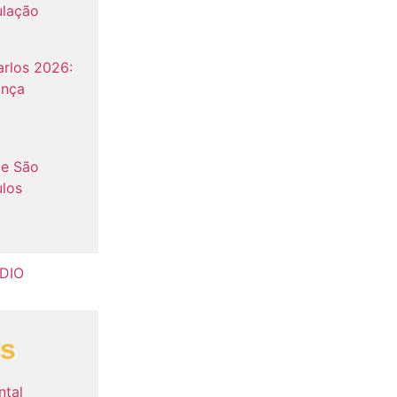
ulação
rlos 2026:
ança
de São
ulos
as
ntal