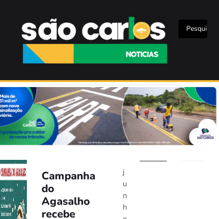
j
Campanha
u
do
n
Agasalho
h
recebe