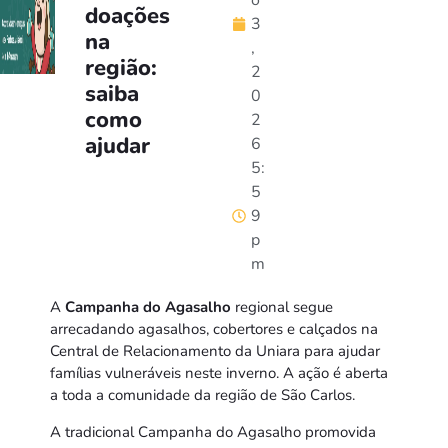
o
doações
3
na
,
região:
2
saiba
0
como
2
ajudar
6
5:
5
9
p
m
A
Campanha do Agasalho
regional segue
arrecadando agasalhos, cobertores e calçados na
Central de Relacionamento da Uniara para ajudar
famílias vulneráveis neste inverno. A ação é aberta
a toda a comunidade da região de São Carlos.
A tradicional Campanha do Agasalho promovida