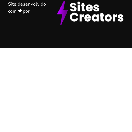
Site desenvolvido
com 💙por