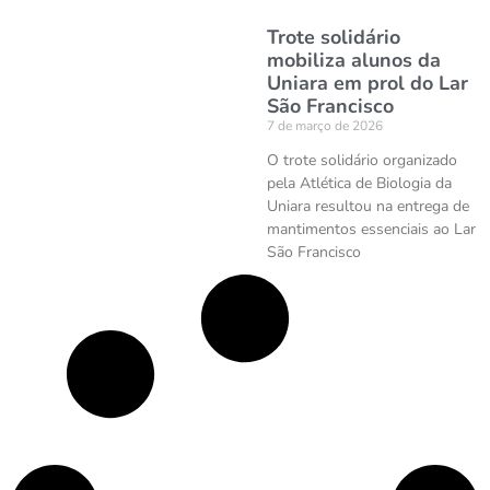
Trote solidário
mobiliza alunos da
Uniara em prol do Lar
São Francisco
7 de março de 2026
O trote solidário organizado
pela Atlética de Biologia da
Uniara resultou na entrega de
mantimentos essenciais ao Lar
São Francisco