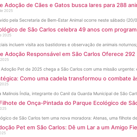
de Adoção de Cães e Gatos busca lares para 288 an
de 2025
ido pela Secretaria de Bem-Estar Animal ocorre neste sábado (20/
ológico de São Carlos celebra 49 anos com program
de 2025
iais incluem visita aos bastidores e observação de animais noturnos
 de Adoção Responsável em São Carlos Oferece 292 
 2025
e Adoção Pet de 2025 chega a São Carlos com uma missão urgente: en
atégica: Como uma cadela transformou o combate à
 2025
a Malinois Índia, integrante do Canil da Guarda Municipal de São C
Filhote de Onça-Pintada do Parque Ecológico de Sã
2025
ógico de São Carlos tem uma nova moradora: Atenas, uma filhote 
doção Pet em São Carlos: Dê um Lar a um Amigo Fie
2025