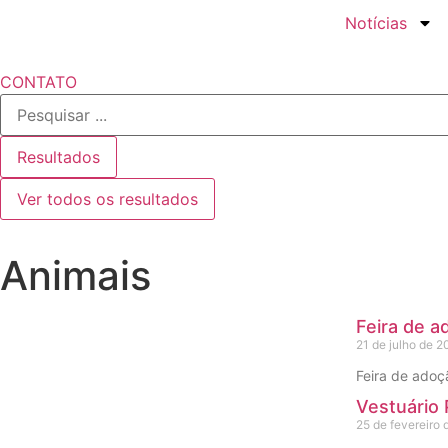
Ir
Notícias
para
o
CONTATO
conteúdo
Pesquisar
...
Resultados
Ver todos os resultados
Animais
Feira de a
21 de julho de 2
Feira de adoç
Vestuário 
25 de fevereiro