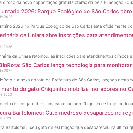
 é o foco da nova capacitação gratuita oferecida pela Fundação Edu
luntário 2026: Parque Ecológico de São Carlos abr
 de 2026
untário 2026 no Parque Ecológico de São Carlos está oficialmente com
terinária da Uniara abre inscrições para atendiment
 de 2026
erinária da Uniara retomou, as inscrições para atendimentos clínicos
 BioRota: São Carlos lança tecnologia para monitorar 
 de 2026
BioRota é a nova aposta da Prefeitura de São Carlos, lançada nesta s
mento do gato Chiquinho mobiliza moradores no Ce
de 2026
ento de um gato de estimação chamado Chiquinho está gerando uma
cura Bartolomeu: Gato medroso desaparece na regiã
 de 2026
ura Bartolomeu, seu gato de estimação que desapareceu na última qui