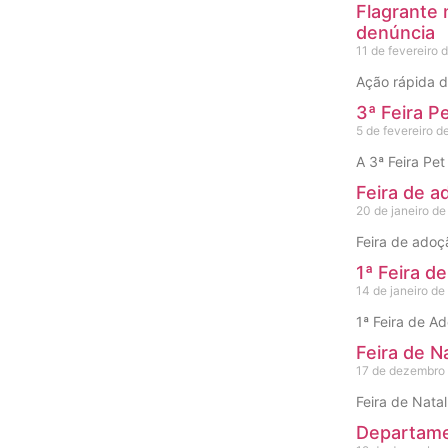
Flagrante 
denúncia
11 de fevereiro 
Ação rápida d
3ª Feira P
5 de fevereiro d
A 3ª Feira Pe
Feira de a
20 de janeiro d
Feira de adoç
1ª Feira 
14 de janeiro d
1ª Feira de A
Feira de N
17 de dezembro
Feira de Nata
Departame