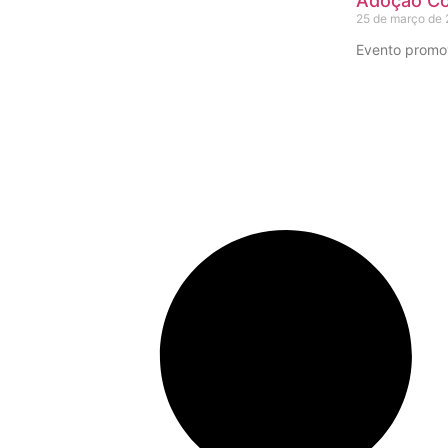
Adoção Co
25 de março de
Evento promov