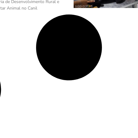
ria de Desenvolvimento Rural e
ar Animal no Canil