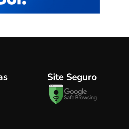
as
Site Seguro
o