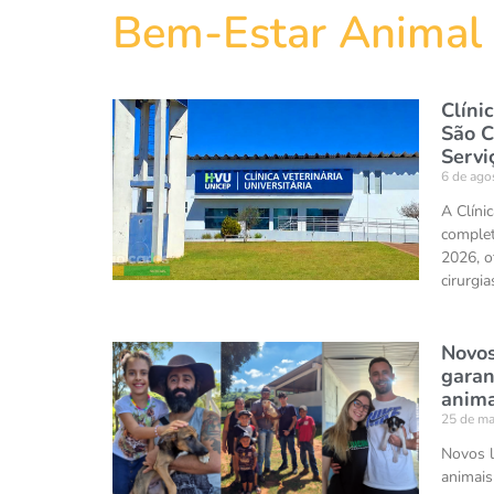
Bem-Estar Animal
Clíni
São C
Servi
6 de ago
A Clíni
complet
2026, o
cirurgi
Novos
garan
anima
25 de ma
Novos l
animais 