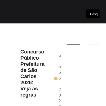
j
Concurso
u
Público
l
Prefeitura
h
de São
o
Carlos
6
2026:
,
Veja as
2
regras
0
2