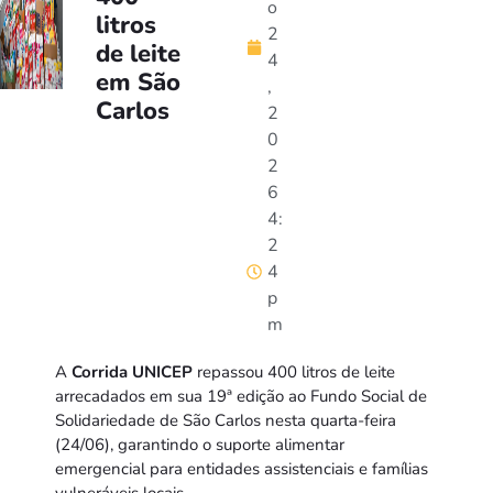
o
litros
2
de leite
4
em São
,
Carlos
2
0
2
6
4:
2
4
p
m
A
Corrida UNICEP
repassou 400 litros de leite
arrecadados em sua 19ª edição ao Fundo Social de
Solidariedade de São Carlos nesta quarta-feira
(24/06), garantindo o suporte alimentar
emergencial para entidades assistenciais e famílias
vulneráveis locais.