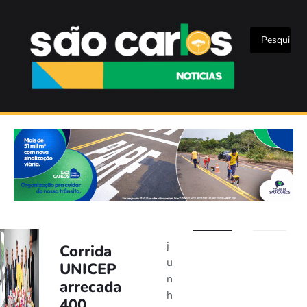
j
Corrida
u
UNICEP
n
arrecada
h
400