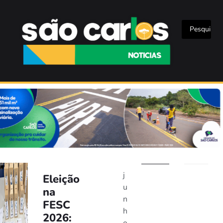
j
Eleição
u
na
n
FESC
h
2026: