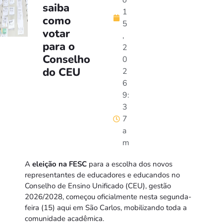
o
saiba
1
como
5
votar
,
para o
2
Conselho
0
do CEU
2
6
9:
3
7
a
m
A
eleição na FESC
para a escolha dos novos
representantes de educadores e educandos no
Conselho de Ensino Unificado (CEU), gestão
2026/2028, começou oficialmente nesta segunda-
feira (15) aqui em São Carlos, mobilizando toda a
comunidade acadêmica.