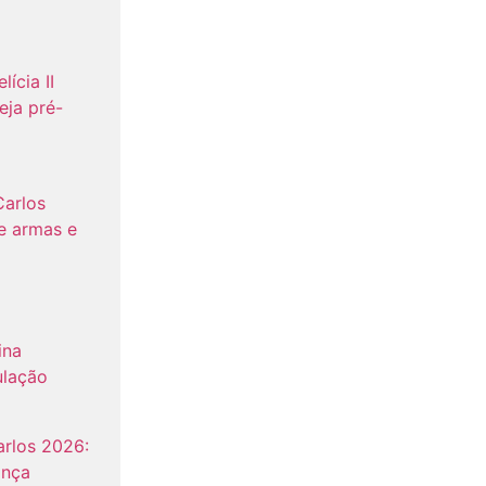
lícia II
eja pré-
Carlos
e armas e
ina
ulação
rlos 2026:
ança