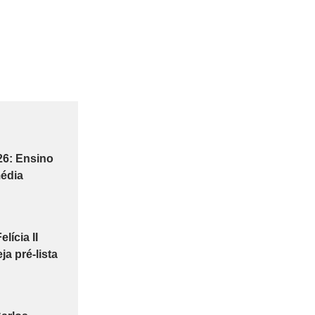
26: Ensino
édia
lícia II
a pré-lista