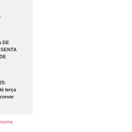
e
A DE
ESENTA
 DE
25:
é terça
screver