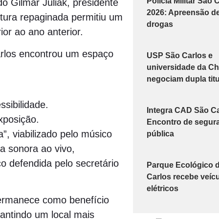
Polícia Militar São 
do Gilmar Juliak, presidente
2026: Apreensão d
utura repaginada permitiu um
drogas
ior ao ano anterior.
rlos encontrou um espaço
USP São Carlos e
universidade da Ch
negociam dupla tit
sibilidade.
Integra CAD São Ca
xposição.
Encontro de segur
”, viabilizado pelo músico
pública
ha sonora ao vivo,
o defendida pelo secretário
Parque Ecológico 
Carlos recebe veíc
elétricos
permanece como benefício
antindo um local mais