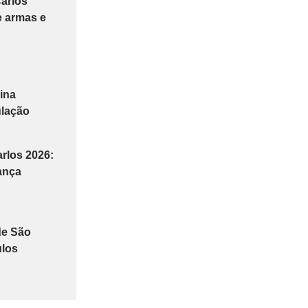
Carlos
e armas e
ina
ulação
rlos 2026:
ança
de São
ulos