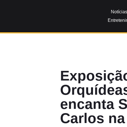
Notícia
Entreten
Exposiçã
Orquídea
encanta 
Carlos na