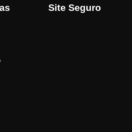
ias
Site Seguro
o