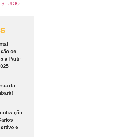
as
ntal
ação de
 a Partir
2025
tosa do
baré!
entização
Carlos
ortivo e