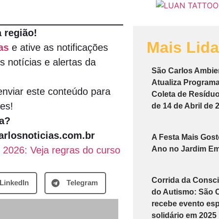
 região!
Mais Lid
as
e ative as notificações
s notícias e alertas da
São Carlos Ambie
Atualiza Program
nviar este conteúdo para
Coleta de Resíduos
es!
de 14 de Abril de 
a?
rlosnoticias.com.br
A Festa Mais Gos
 2026: Veja regras do curso
Ano no Jardim Em
Corrida da Consci
LinkedIn
Telegram
do Autismo: São 
recebe evento esp
solidário em 2025