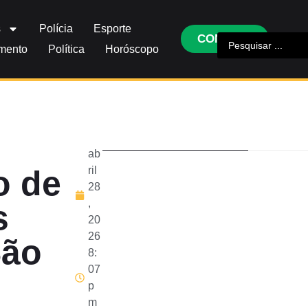
s
Polícia
Esporte
CONTATO
imento
Política
Horóscopo
ab
o de
ril
28
,
s
20
26
São
8:
07
p
m