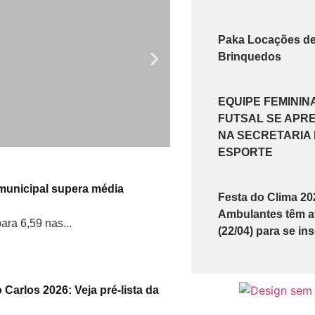
Paka Locações d
Brinquedos
EQUIPE FEMININ
FUTSAL SE APR
NA SECRETARIA
ESPORTE
municipal supera média
Festa do Clima 20
Ambulantes têm at
ra 6,59 nas...
(22/04) para se in
o Carlos 2026: Veja pré-lista da