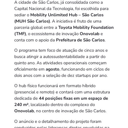
A cidade de São Carlos, já consolidada como a
Capital Nacional da Tecnologia, foi escolhida para
sediar o
Mobility Unlimited Hub – São Carlos
(MUH São Carlos)
. A iniciativa é fruto de uma
parceria global entre a
Toyota Mobility Foundation
(TMF)
, o ecossistema de inovação
Onovolab
e
conta com o apoio da
Prefeitura de São Carlos
.
O programa tem foco de atuação de cinco anos e
busca atingir a autossustentabilidade a partir do
quinto ano. As atividades operacionais começam
oficialmente em
agosto
, funcionando em ciclos de
dois anos com a seleção de dez startups por ano.
O hub físico funcionará em formato híbrido
(presencial e remoto) e contará com uma estrutura
dedicada de
44 posições fixas em um espaço de
240 m²
, localizado dentro do complexo do
Onovolab
, no centro de inovação de São Carlos.
O anúncio e o detalhamento do projeto foram
conduzidos pelas lideranças diretas envolvidas na