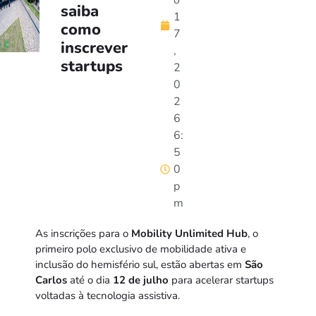
o
saiba
1
como
7
inscrever
,
startups
2
0
2
6
6:
5
0
p
m
As inscrições para o
Mobility Unlimited Hub
, o
primeiro polo exclusivo de mobilidade ativa e
inclusão do hemisfério sul, estão abertas em
São
Carlos
até o dia
12 de julho
para acelerar startups
voltadas à tecnologia assistiva.