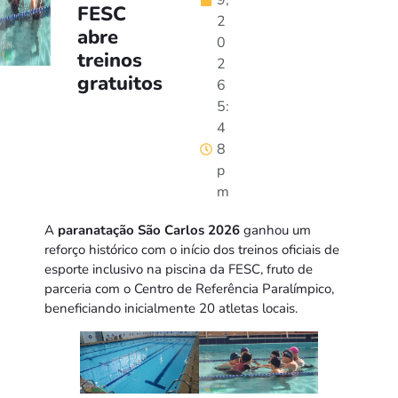
9,
FESC
2
abre
0
treinos
2
gratuitos
6
5:
4
8
p
m
A
paranatação São Carlos 2026
ganhou um
reforço histórico com o início dos treinos oficiais de
esporte inclusivo na piscina da FESC, fruto de
parceria com o Centro de Referência Paralímpico,
beneficiando inicialmente 20 atletas locais.