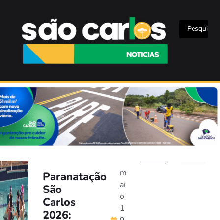
m
Paranatação
ai
São
o
Carlos
1
2026: