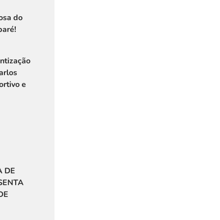
osa do
baré!
entização
arlos
rtivo e
A DE
SENTA
DE