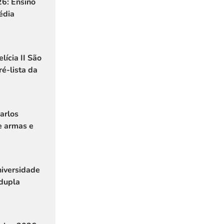
26: Ensino
édia
lícia II São
ré-lista da
Carlos
e armas e
niversidade
dupla