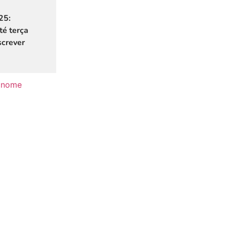
25:
é terça
screver