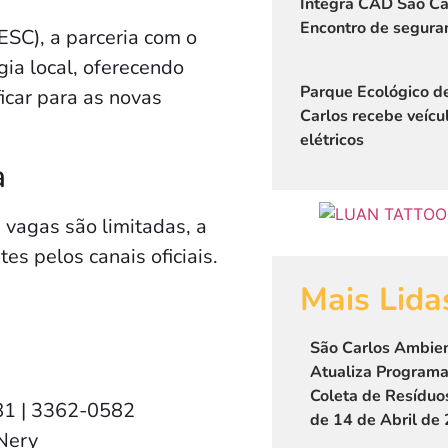
Integra CAD São Ca
Encontro de segura
SC), a parceria com o
gia local, oferecendo
Parque Ecológico d
icar para as novas
Carlos recebe veícu
elétricos
a
 vagas são limitadas, a
es pelos canais oficiais.
Mais Lida
São Carlos Ambien
Atualiza Program
Coleta de Resíduos
81 | 3362-0582
de 14 de Abril de
 Nery