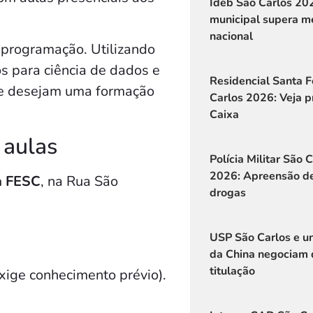
Ideb São Carlos 20
municipal supera m
nacional
 programação. Utilizando
s para ciência de dados e
Residencial Santa Fe
que desejam uma formação
Carlos 2026: Veja p
Caixa
 aulas
Polícia Militar São 
2026: Apreensão d
a FESC
, na Rua São
drogas
USP São Carlos e u
da China negociam 
titulação
xige conhecimento prévio).