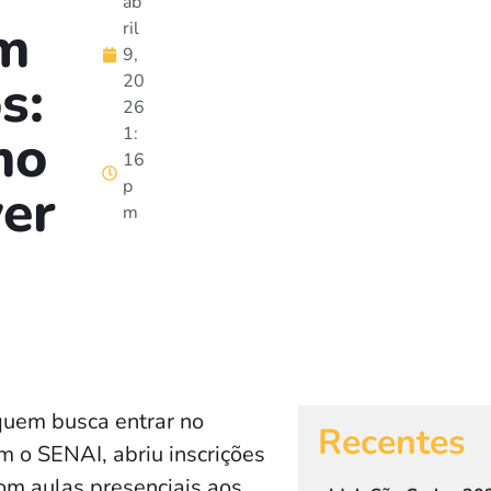
ab
m
ril
9,
s:
20
26
mo
1:
16
p
ver
m
quem busca entrar no
Recentes
m o SENAI, abriu inscrições
om aulas presenciais aos