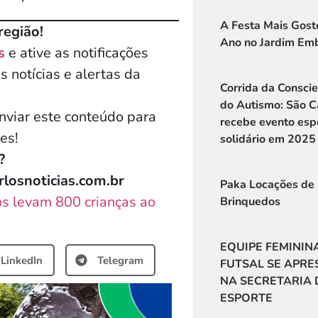
A Festa Mais Gost
região!
Ano no Jardim Em
s
e ative as notificações
s notícias e alertas da
Corrida da Consci
do Autismo: São C
viar este conteúdo para
recebe evento espo
es!
solidário em 2025
?
losnoticias.com.br
Paka Locações de
os levam 800 crianças ao
Brinquedos
EQUIPE FEMININ
LinkedIn
Telegram
FUTSAL SE APRE
NA SECRETARIA 
ESPORTE