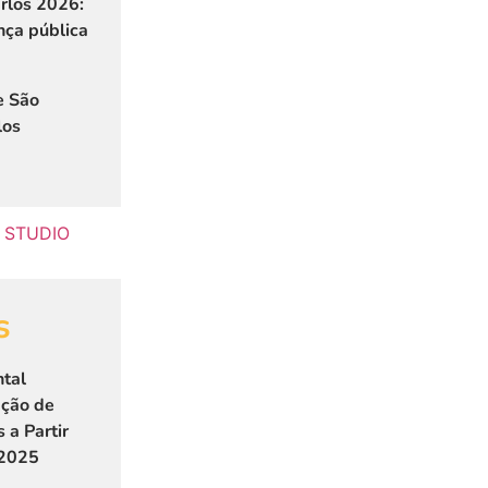
rlos 2026:
nça pública
e São
los
s
tal
ação de
 a Partir
 2025