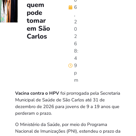
o
quem
6
pode
,
tomar
2
em São
0
Carlos
2
6
8:
4
9
p
m
Vacina contra o HPV
foi prorrogada pela Secretaria
Municipal de Saúde de São Carlos até 31 de
dezembro de 2026 para jovens de 9 a 19 anos que
perderam o prazo.
O Ministério da Saúde, por meio do Programa
Nacional de Imunizações (PNI), estendeu o prazo da