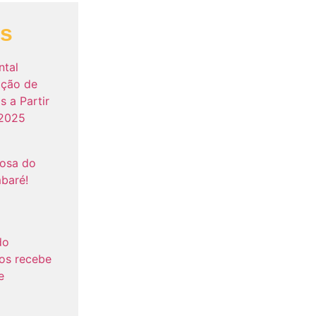
as
ntal
ação de
s a Partir
 2025
tosa do
baré!
do
os recebe
e