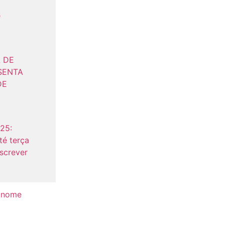
e
 DE
SENTA
DE
25:
té terça
nscrever