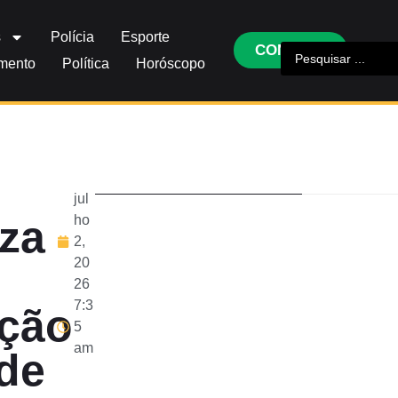
s
Polícia
Esporte
CONTATO
imento
Política
Horóscopo
jul
eza
ho
2,
20
26
7:3
ição
5
am
 de