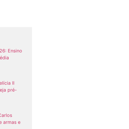
26: Ensino
édia
lícia II
eja pré-
Carlos
e armas e