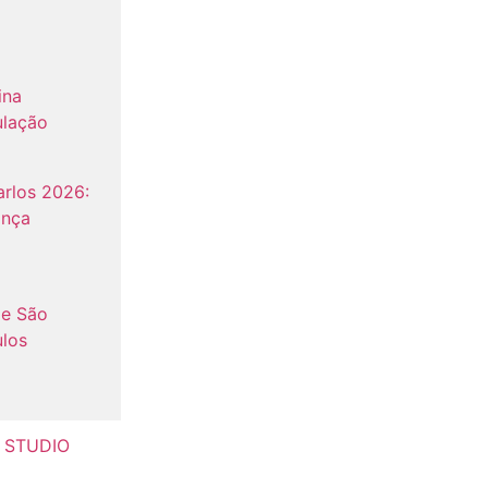
ina
ulação
rlos 2026:
ança
de São
ulos