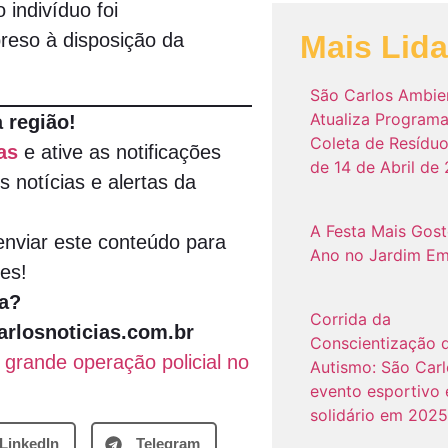
 indivíduo foi
eso à disposição da
Mais Lid
São Carlos Ambie
Atualiza Program
 região!
Coleta de Resíduo
as
e ative as notificações
de 14 de Abril de
s notícias e alertas da
A Festa Mais Gos
nviar este conteúdo para
Ano no Jardim Em
es!
a?
Corrida da
rlosnoticias.com.br
Conscientização 
grande operação policial no
Autismo: São Carl
evento esportivo 
solidário em 2025
LinkedIn
Telegram