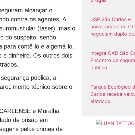
eguiram alcançar o
indo contra os agentes. A
USP São Carlos e
universidade da Ch
neuromuscular (taser), mas o
negociam dupla tit
ão do suspeito, sendo
 para contê-lo e algemá-lo.
Integra CAD São Ca
 e dinheiro. Os outros dois
Encontro de segur
trados.
pública
 segurança pública, a
larecimento técnico sobre o
Parque Ecológico 
Carlos recebe veíc
elétricos
-CARLENSE e Muralha
ndado de prisão em
ssagens pelos crimes de