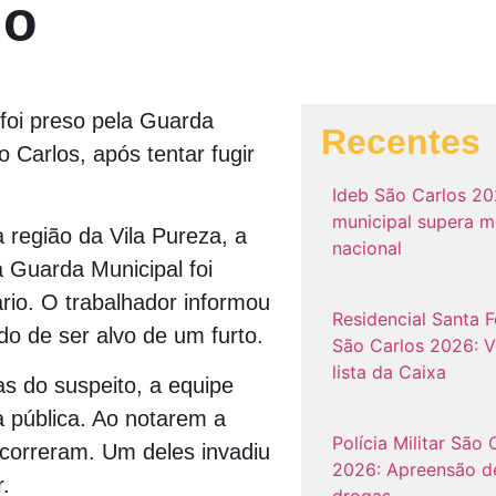
do
oi preso pela Guarda
Recentes
 Carlos, após tentar fugir
Ideb São Carlos 20
municipal supera m
 região da Vila Pureza, a
nacional
 Guarda Municipal foi
rio. O trabalhador informou
Residencial Santa Fe
o de ser alvo de um furto.
São Carlos 2026: V
lista da Caixa
as do suspeito, a equipe
a pública. Ao notarem a
Polícia Militar São 
correram. Um deles invadiu
2026: Apreensão d
.
drogas